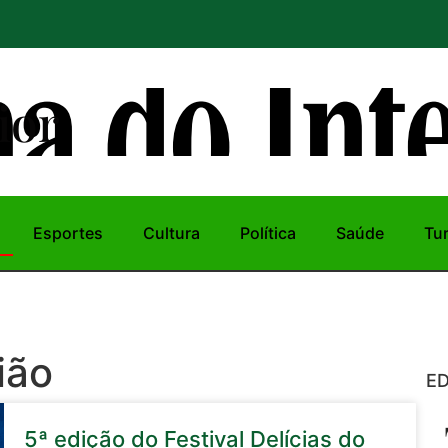
ior
Esportes
Cultura
Política
Saúde
Tu
ião
ED
5ª edição do Festival Delícias do