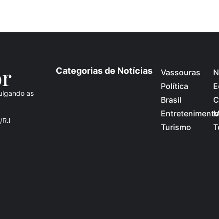
o
r
Categorias de Notícias
Vassouras
N
Política
E
ulgando as
Brasil
C
Entretenimento
M
s/RJ
Turismo
T