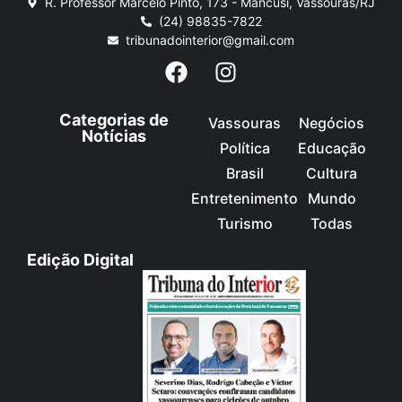
R. Professor Marcelo Pinto, 173 - Mancusi, Vassouras/RJ
(24) 98835-7822
tribunadointerior@gmail.com
Categorias de
Vassouras
Negócios
Notícias
Política
Educação
Brasil
Cultura
Entretenimento
Mundo
Turismo
Todas
Edição Digital