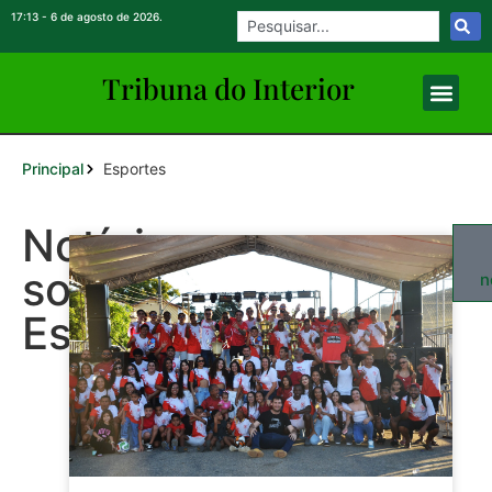
17:13 - 6 de agosto de 2026.
Tribuna do Inte
rio
r
Principal
Esportes
Notícias
sobre:
n
Esportes