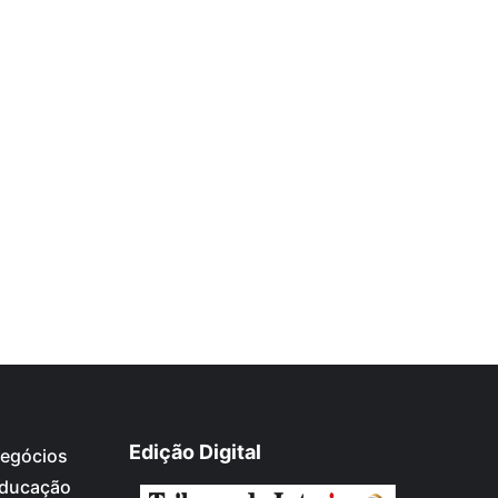
Edição Digital
egócios
ducação