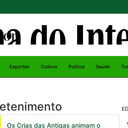
ior
Esportes
Cultura
Política
Saúde
Tu
retenimento
ED
Os Crias das Antigas animam o