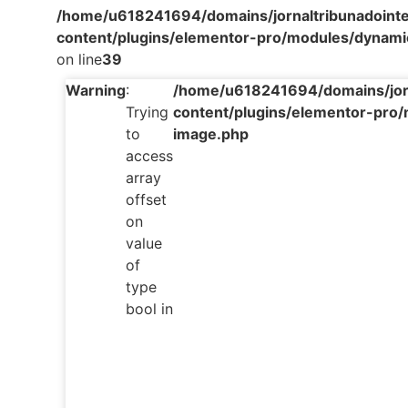
/home/u618241694/domains/jornaltribunadointe
content/plugins/elementor-pro/modules/dynami
on line
39
Warning
:
/home/u618241694/domains/jorna
Trying
content/plugins/elementor-pro/
to
image.php
access
array
offset
on
value
of
type
bool in