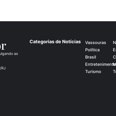
o
r
Categorias de Notícias
Vassouras
N
Política
E
ulgando as
Brasil
C
Entretenimento
M
s/RJ
Turismo
T