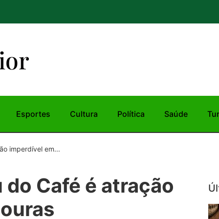
ior
Esportes
Cultura
Política
Saúde
Tu
ão imperdível em...
 do Café é atração
Úl
souras