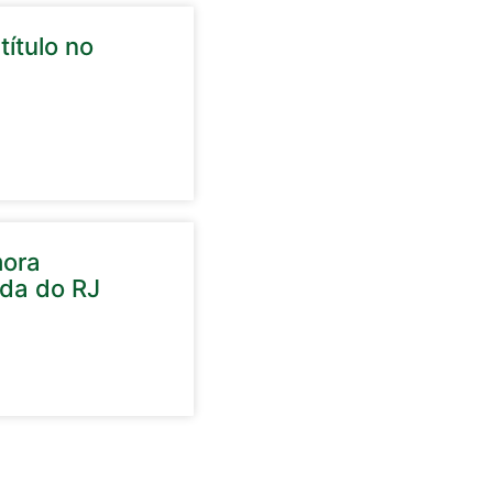
título no
mora
ida do RJ