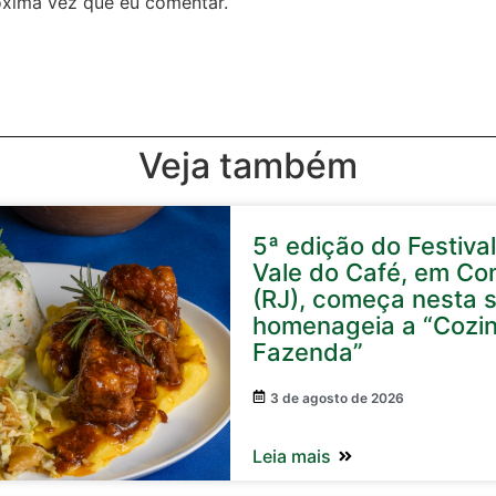
óxima vez que eu comentar.
Veja também
5ª edição do Festival
Vale do Café, em Co
(RJ), começa nesta s
homenageia a “Cozi
Fazenda”
3 de agosto de 2026
Leia mais