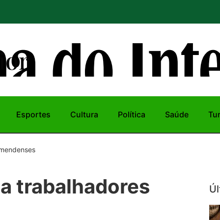
ior
Esportes
Cultura
Política
Saúde
Tu
 mendenses
 trabalhadores
Úl