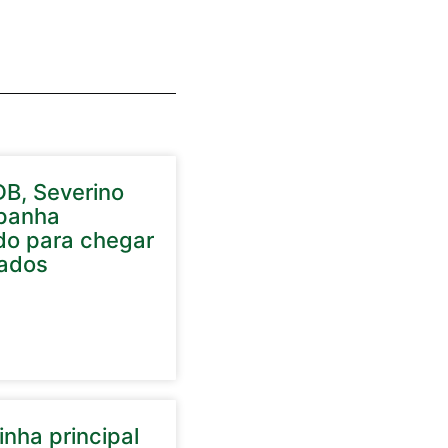
DB, Severino
panha
do para chegar
ados
nha principal