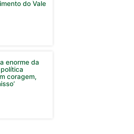
cimento do Vale
ela enorme da
política
em coragem,
isso’