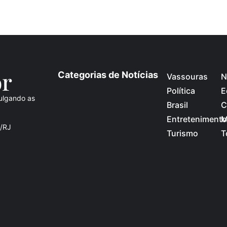
o
r
Categorias de Notícias
Vassouras
N
Política
E
ulgando as
Brasil
C
Entretenimento
M
s/RJ
Turismo
T