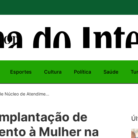
ior
Esportes
Cultura
Política
Saúde
Tu
e Núcleo de Atendime...
implantação de
Úl
ento à Mulher na