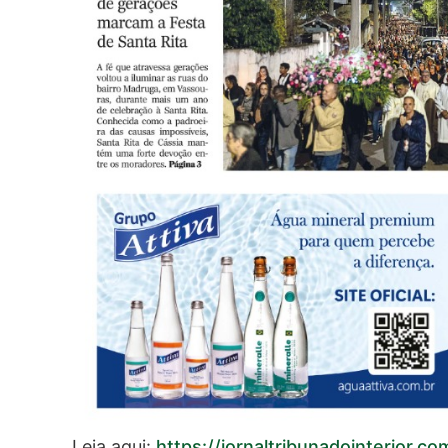
Leia aqui:
https://jornaltribunadointerior