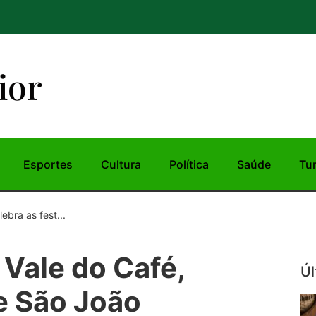
ior
Esportes
Cultura
Política
Saúde
Tu
ebra as fest...
 Vale do Café,
Úl
de São João