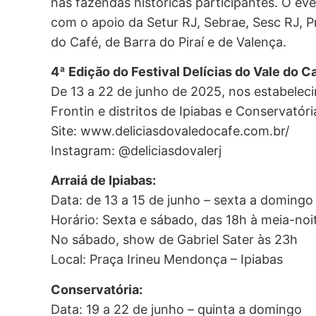
nas fazendas históricas participantes. O ev
com o apoio da Setur RJ, Sebrae, Sesc RJ, Pr
do Café, de Barra do Piraí e de Valença.
4ª Edição do Festival Delícias do Vale do C
De 13 a 22 de junho de 2025, nos estabelec
Frontin e distritos de Ipiabas e Conservatóri
Site: www.deliciasdovaledocafe.com.br/
Instagram: @deliciasdovalerj
Arraiá de Ipiabas:
Data: de 13 a 15 de junho – sexta a domingo
Horário: Sexta e sábado, das 18h à meia-no
No sábado, show de Gabriel Sater às 23h
Local: Praça Irineu Mendonça – Ipiabas
Conservatória:
Data: 19 a 22 de junho – quinta a domingo