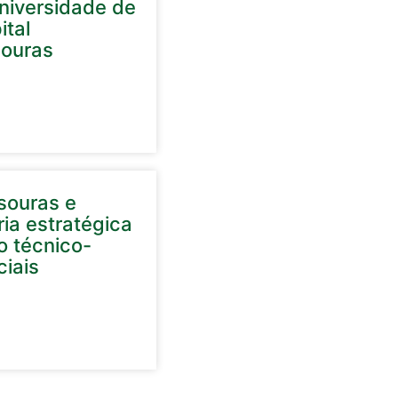
niversidade de
ital
souras
souras e
ia estratégica
o técnico-
ciais