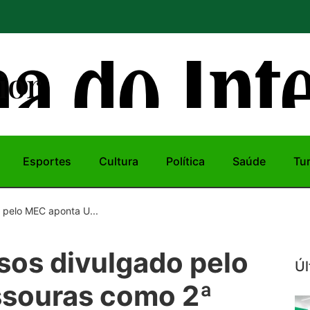
ior
Esportes
Cultura
Política
Saúde
Tu
 pelo MEC aponta U...
rsos divulgado pelo
Úl
souras como 2ª