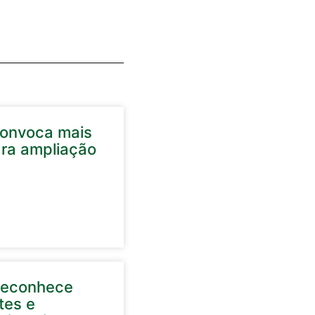
convoca mais
ara ampliação
reconhece
tes e