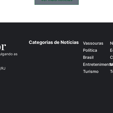
o
r
Categorias de Notícias
Vassouras
N
Política
E
ulgando as
Brasil
C
Entretenimento
M
s/RJ
Turismo
T