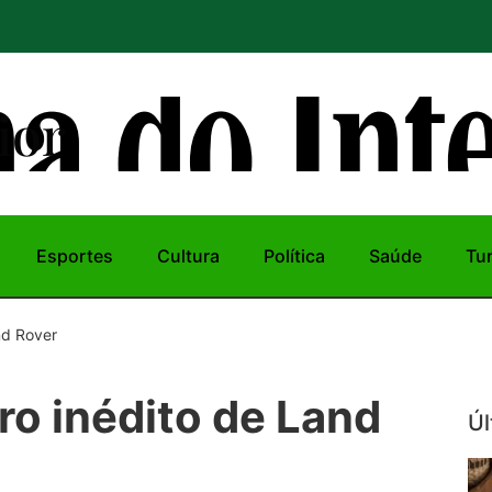
ior
Esportes
Cultura
Política
Saúde
Tu
nd Rover
ro inédito de Land
Úl