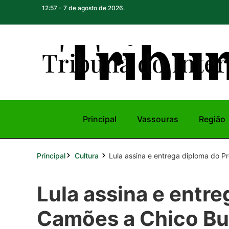
12:57 - 7 de agosto de 2026.
Tribuna do Inte
r
Principal
Vassouras
Região
Principal
Lula assina e entrega diploma do P
Cultura
Lula assina e entr
Camões a Chico B