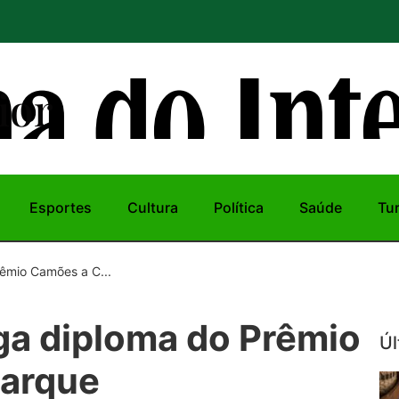
ior
Esportes
Cultura
Política
Saúde
Tu
rêmio Camões a C...
ega diploma do Prêmio
Úl
uarque