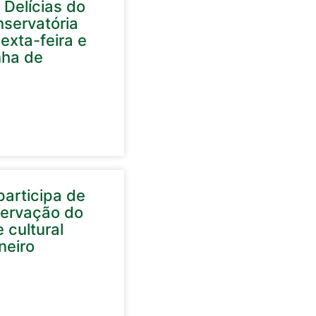
 Delícias do
nservatória
exta-feira e
nha de
articipa de
servação do
 cultural
neiro