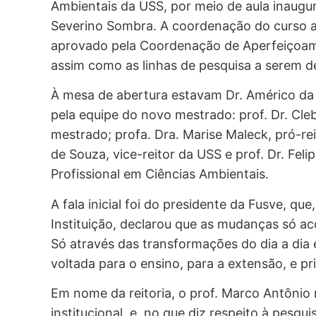
Ambientais da USS, por meio de aula inaugur
Severino Sombra. A coordenação do curso a
aprovado pela Coordenação de Aperfeiçoame
assim como as linhas de pesquisa a serem des
À mesa de abertura estavam Dr. Américo da 
pela equipe do novo mestrado: prof. Dr. Cle
mestrado; profa. Dra. Marise Maleck, pró-re
de Souza, vice-reitor da USS e prof. Dr. Fel
Profissional em Ciências Ambientais.
A fala inicial foi do presidente da Fusve, q
Instituição, declarou que as mudanças só 
Só através das transformações do dia a dia
voltada para o ensino, para a extensão, e pr
Em nome da reitoria, o prof. Marco Antôni
institucional, e, no que diz respeito à pesqu