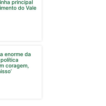
nha principal
cimento do Vale
ela enorme da
política
em coragem,
isso’