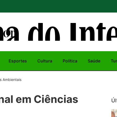
ior
Esportes
Cultura
Política
Saúde
Tu
s Ambientais
nal em Ciências
Úl