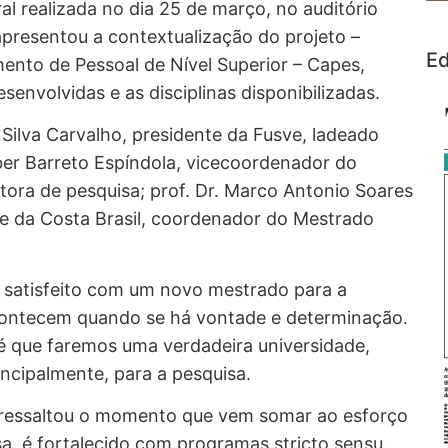
al realizada no dia 25 de março, no auditório
presentou a contextualização do projeto –
Ed
nto de Pessoal de Nível Superior – Capes,
envolvidas e as disciplinas disponibilizadas.
Silva Carvalho, presidente da Fusve, ladeado
ber Barreto Espíndola, vicecoordenador do
itora de pesquisa; prof. Dr. Marco Antonio Soares
ipe da Costa Brasil, coordenador do Mestrado
ue, satisfeito com um novo mestrado para a
acontecem quando se há vontade e determinação.
 é que faremos uma verdadeira universidade,
incipalmente, para a pesquisa.
o ressaltou o momento que vem somar ao esforço
isa, é fortalecido com programas stricto sensu.