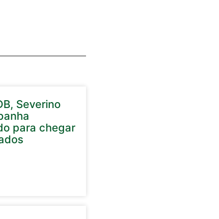
DB, Severino
panha
do para chegar
ados