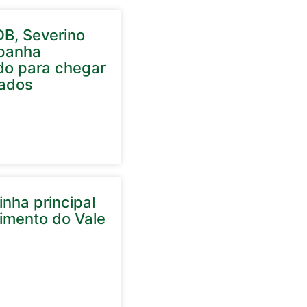
DB, Severino
panha
do para chegar
ados
nha principal
cimento do Vale