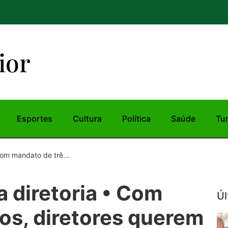
ior
Esportes
Cultura
Política
Saúde
Tu
Com mandato de trê...
a diretoria • Com
Úl
os, diretores querem