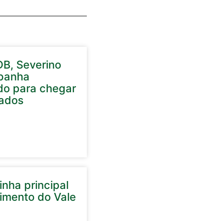
DB, Severino
panha
do para chegar
ados
nha principal
cimento do Vale