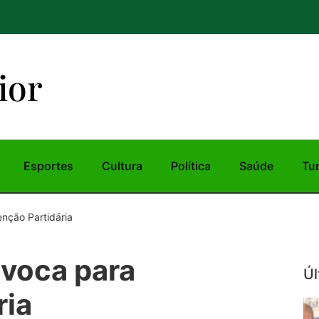
ior
Esportes
Cultura
Política
Saúde
Tu
nção Partidária
voca para
Úl
ria