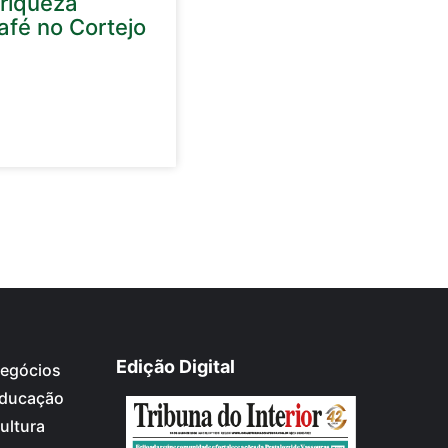
 riqueza
afé no Cortejo
Edição Digital
egócios
ducação
ultura