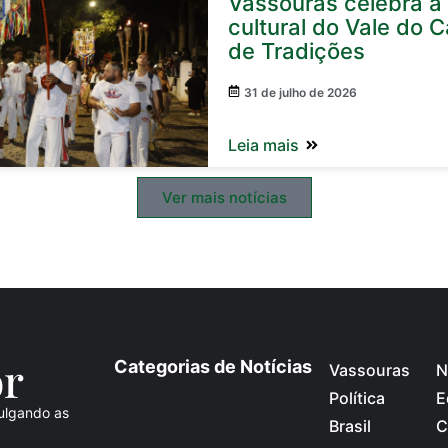
Vassouras celebra a
cultural do Vale do C
de Tradições
31 de julho de 2026
Leia mais
Ver mais notícias
o
r
Categorias de Notícias
Vassouras
N
Política
E
ulgando as
Brasil
C