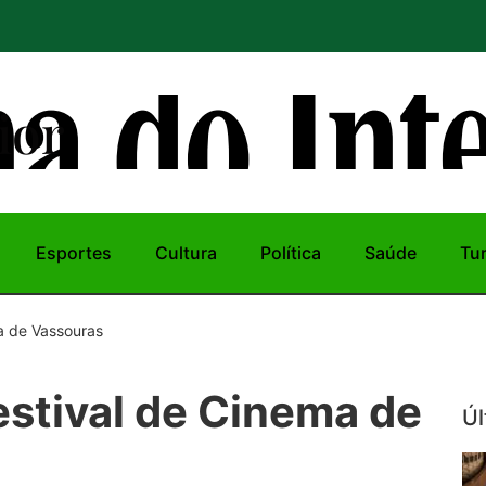
ior
Esportes
Cultura
Política
Saúde
Tu
a de Vassouras
estival de Cinema de
Úl