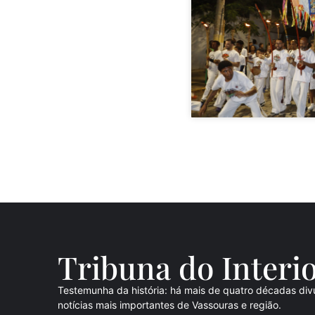
Tribuna do Inte
ri
Testemunha da história: há mais de quatro décadas div
notícias mais importantes de Vassouras e região.