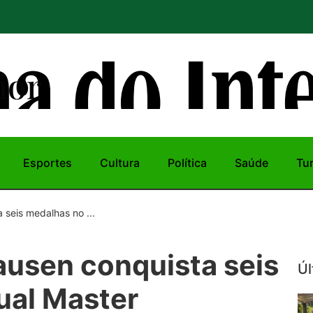
ior
Esportes
Cultura
Política
Saúde
Tu
 seis medalhas no ...
ausen conquista seis
Úl
ual Master