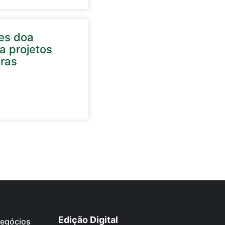
tes doa
a projetos
uras
Edição Digital
egócios