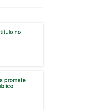
título no
as promete
úblico