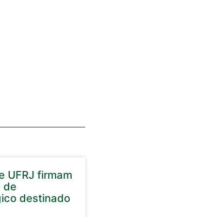
e UFRJ firmam
o de
gico destinado