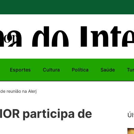
ior
Esportes
Cultura
Política
Saúde
Tu
e reunião na Alerj
OR participa de
Úl