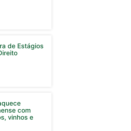
ira de Estágios
ireito
aquece
inense com
s, vinhos e