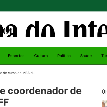
ior
Esportes
Cultura
Política
Saúde
Tu
r de curso de MBA d...
de coordenador de
Úl
FF