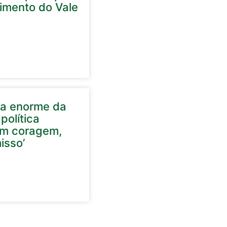
cimento do Vale
ela enorme da
política
em coragem,
isso’