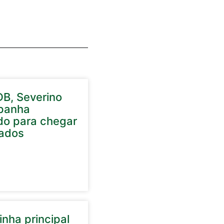
DB, Severino
panha
do para chegar
ados
nha principal