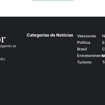
o
r
Categorias de Notícias
Vassouras
N
Política
E
ulgando as
Brasil
C
Entretenimento
M
s/RJ
Turismo
T