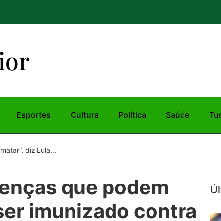
ior
Esportes
Cultura
Política
Saúde
Tu
tar”, diz Lula...
oenças que podem
Úl
 ser imunizado contra