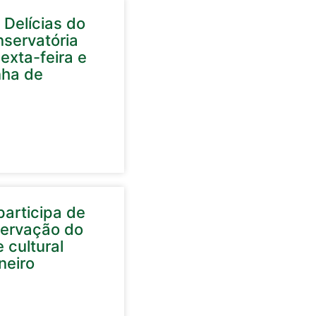
 Delícias do
nservatória
exta-feira e
nha de
articipa de
servação do
 cultural
neiro