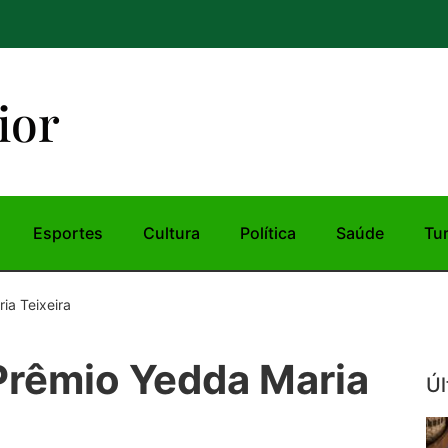
ior
Esportes
Cultura
Política
Saúde
Tu
ia Teixeira
Prêmio Yedda Maria
Úl