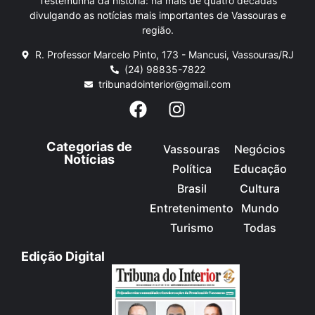
Testemunha da história: há mais de quatro décadas
divulgando as notícias mais importantes de Vassouras e
região.
R. Professor Marcelo Pinto, 173 - Mancusi, Vassouras/RJ
(24) 98835-7822
tribunadointerior@gmail.com
Categorias de
Vassouras
Negócios
Notícias
Política
Educação
Brasil
Cultura
Entretenimento
Mundo
Turismo
Todas
Edição Digital