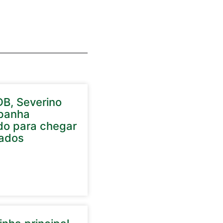
DB, Severino
panha
do para chegar
ados