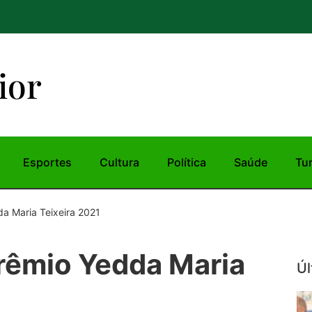
ior
Esportes
Cultura
Política
Saúde
Tu
a Maria Teixeira 2021
rêmio Yedda Maria
Úl