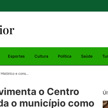
ior
Esportes
Cultura
Política
Saúde
Tu
istórico e cons...
vimenta o Centro
Úl
ida o município como