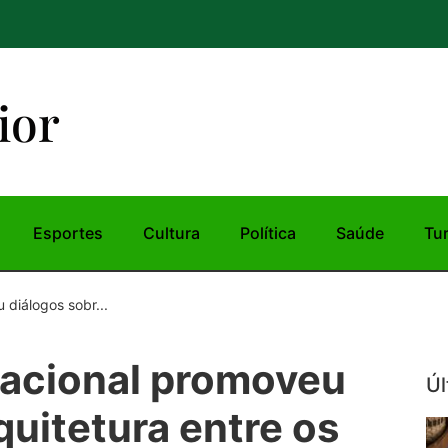
ior
Esportes
Cultura
Política
Saúde
Tu
 diálogos sobr...
rnacional promoveu
Úl
quitetura entre os