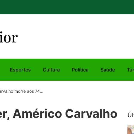
ior
Esportes
Cultura
Política
Saúde
Tu
rvalho morre aos 74...
r, Américo Carvalho
Úl