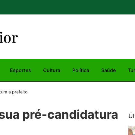
ior
Esportes
Cultura
Política
Saúde
Tu
ura a prefeito
 sua pré-candidatura
Úl