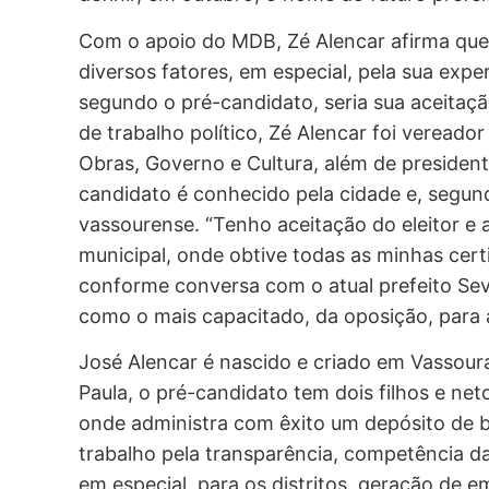
Com o apoio do MDB, Zé Alencar afirma que
diversos fatores, em especial, pela sua expe
segundo o pré-candidato, seria sua aceitaç
de trabalho político, Zé Alencar foi vereador
Obras, Governo e Cultura, além de presiden
candidato é conhecido pela cidade e, segund
vassourense. “Tenho aceitação do eleitor e a 
municipal, onde obtive todas as minhas cer
conforme conversa com o atual prefeito Se
como o mais capacitado, da oposição, para a
José Alencar é nascido e criado em Vassou
Paula, o pré-candidato tem dois filhos e net
onde administra com êxito um depósito de b
trabalho pela transparência, competência d
em especial, para os distritos, geração de 