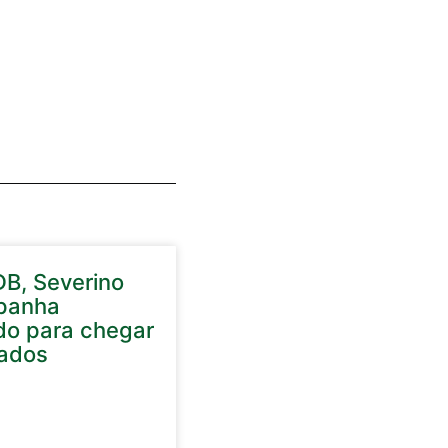
DB, Severino
panha
do para chegar
ados