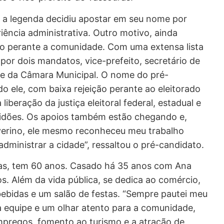
 a legenda decidiu apostar em seu nome por
riência administrativa. Outro motivo, ainda
ão perante a comunidade. Com uma extensa lista
 por dois mandatos, vice-prefeito, secretário de
te da Câmara Municipal. O nome do pré-
o ele, com baixa rejeição perante ao eleitorado
liberação da justiça eleitoral federal, estadual e
tidões. Os apoios também estão chegando e,
verino, ele mesmo reconheceu meu trabalho
dministrar a cidade”, ressaltou o pré-candidato.
ras, tem 60 anos. Casado há 35 anos com Ana
os. Além da vida pública, se dedica ao comércio,
ebidas e um salão de festas. “Sempre pautei meu
a equipe e um olhar atento para a comunidade,
empregos, fomento ao turismo e a atração de