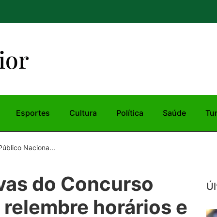
ior
Esportes
Cultura
Política
Saúde
Tu
úblico Naciona...
ovas do Concurso
Úl
 relembre horários e