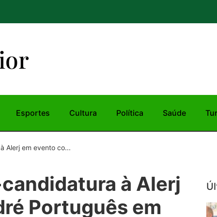
ior
Esportes
Cultura
Política
Saúde
Tu
 Alerj em evento co...
candidatura à Alerj
Úl
dré Português em