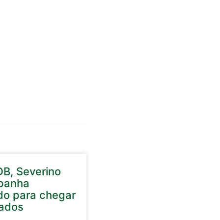
DB, Severino
panha
do para chegar
ados