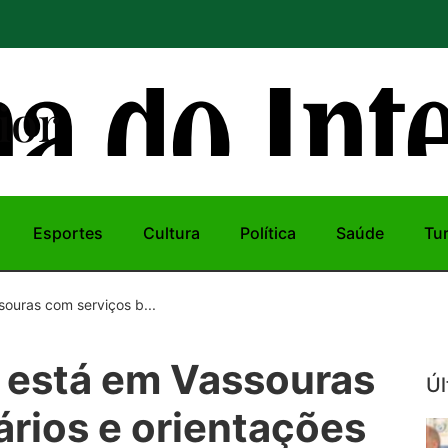
ior
Esportes
Cultura
Política
Saúde
Tu
ouras com serviços b...
 está em Vassouras
Úl
rios e orientações