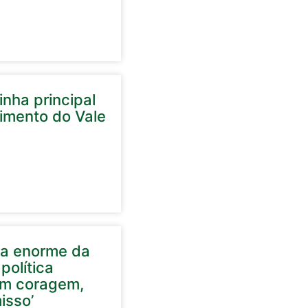
nha principal
cimento do Vale
ela enorme da
política
em coragem,
isso’