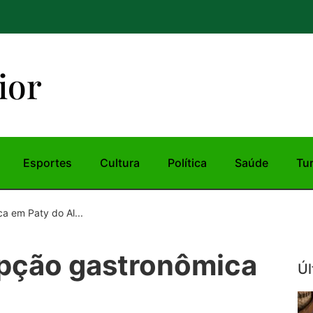
ior
Esportes
Cultura
Política
Saúde
Tu
a em Paty do Al...
opção gastronômica
Úl