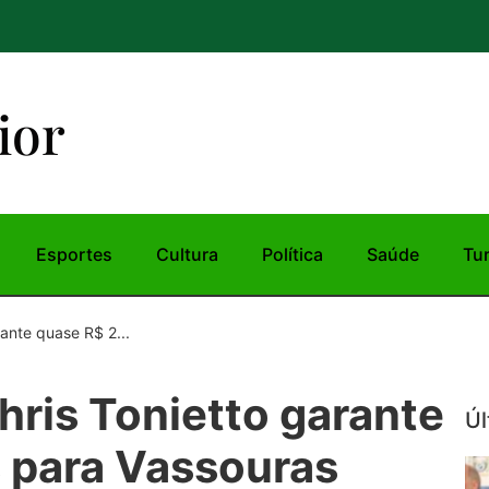
ior
Esportes
Cultura
Política
Saúde
Tu
ante quase R$ 2...
hris Tonietto garante
Úl
 para Vassouras