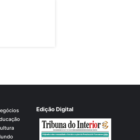
Edição Digital
egócios
ducação
ultura
undo