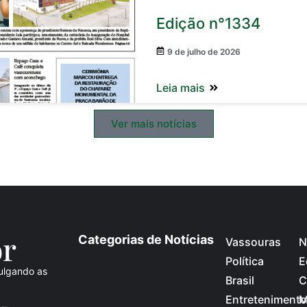
Edição n°1334
9 de julho de 2026
Leia mais
Ver mais notícias
o
r
Categorias de Notícias
Vassouras
N
Política
E
ulgando as
Brasil
C
Entretenimento
M