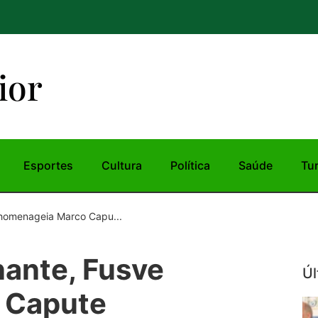
ior
Esportes
Cultura
Política
Saúde
Tu
homenageia Marco Capu...
ante, Fusve
Úl
 Capute