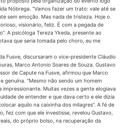
cto proposto pela organização do evento logo
ida Nóbrega. “Vamos fazer um trato: vale até se
ute sem emoção. Mas nada de tristeza. Hoje o
ioso, visionário, feliz. É com a pegada de
o”. A psicóloga Tereza Ykeda, presente ao
notava que seria tomada pelo choro, eu me
a Fusve, discursaram o vice-presidente Cláudio
souras, Marco Antonio Soares de Souza. Gustavo
essor de Capute na Fusve, afirmou que Marco
te e genuína. “Mesmo não sendo um homem
ra impressionante. Muitas vezes a gente elogiava
culdade de entender e que dava certo e ele dizia
olocar aquilo na caixinha dos milagres”. A fé de
, fez com que ele investisse, revelou Gustavo,
eais, do próprio bolso, na recuperação da