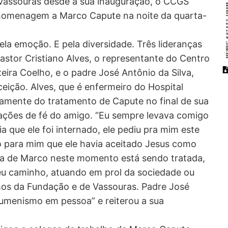
 Vassouras desde a sua inauguração, o CCGS
 homenagem a Marco Capute na noite da quarta-
ela emoção. E pela diversidade. Três lideranças
o pastor Cristiano Alves, o representante do Centro
eira Coelho, e o padre José Antônio da Silva,
ição. Alves, que é enfermeiro do Hospital
etamente do tratamento de Capute no final de sua
ações de fé do amigo. “Eu sempre levava comigo
a que ele foi internado, ele pediu pra mim este
laro para mim que ele havia aceitado Jesus como
lma de Marco neste momento está sendo tratada,
seu caminho, atuando em prol da sociedade ou
hos da Fundação e de Vassouras. Padre José
umenismo em pessoa” e reiterou a sua