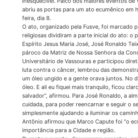
inesquecível. Palco dos maiores eventos de
abriu as portas para um ato ecumênico em
feira, dia 8.
O ato, organizado pela Fusve, foi marcado p
religiosas dividiram a parte inicial do ato: 
Espírito Jesus Maria José, José Ronaldo Teix
pároco da Matriz de Nossa Senhora da Conce
Universitário de Vassouras e participou dir
luta contra o câncer, lembrou das demonstr
um óleo ungido e a gente orava juntos. No di
óleo. E ali eu fiquei mais tranquilo, ficou c
salvador”, afirmou. Para José Ronaldo, a a
cuidada, para poder reencarnar e seguir o 
simplesmente ajudando a iluminar os camin
Antônio afirmou que Marco Capute foi “o ec
importância para a Cidade e região.