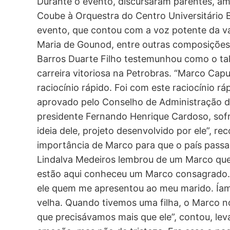
Durante o evento, discursaram parentes, am
Coube à Orquestra do Centro Universitário 
evento, que contou com a voz potente da va
Maria de Gounod, entre outras composições
Barros Duarte Filho testemunhou como o ta
carreira vitoriosa na Petrobras. “Marco Capu
raciocínio rápido. Foi com este raciocínio r
aprovado pelo Conselho de Administração da
presidente Fernando Henrique Cardoso, sofr
ideia dele, projeto desenvolvido por ele”, r
importância de Marco para que o país passas
Lindalva Medeiros lembrou de um Marco que
estão aqui conheceu um Marco consagrado. 
ele quem me apresentou ao meu marido. Íam
velha. Quando tivemos uma filha, o Marco n
que precisávamos mais que ele”, contou, lev