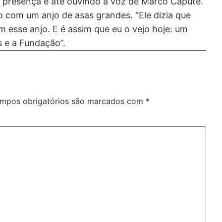
 a presença e até ouvindo a voz de Marco Capute.
om um anjo de asas grandes. “Ele dizia que
 esse anjo. E é assim que eu o vejo hoje: um
 e a Fundação”.
mpos obrigatórios são marcados com
*