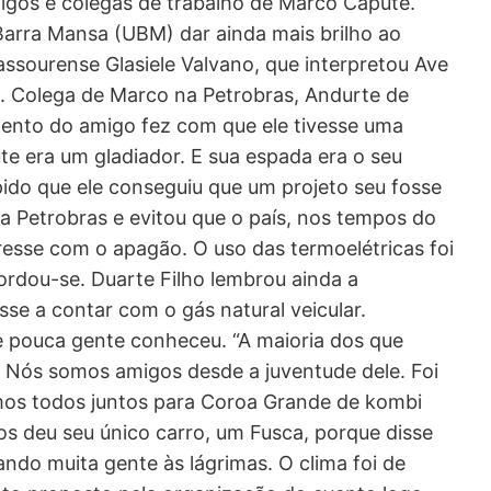
igos e colegas de trabalho de Marco Capute.
Barra Mansa (UBM) dar ainda mais brilho ao
ssourense Glasiele Valvano, que interpretou Ave
. Colega de Marco na Petrobras, Andurte de
lento do amigo fez com que ele tivesse uma
te era um gladiador. E sua espada era o seu
ápido que ele conseguiu que um projeto seu fosse
 Petrobras e evitou que o país, nos tempos do
esse com o apagão. O uso das termoelétricas foi
ecordou-se. Duarte Filho lembrou ainda a
se a contar com o gás natural veicular.
 pouca gente conheceu. “A maioria dos que
Nós somos amigos desde a juventude dele. Foi
os todos juntos para Coroa Grande de kombi
os deu seu único carro, um Fusca, porque disse
ando muita gente às lágrimas. O clima foi de