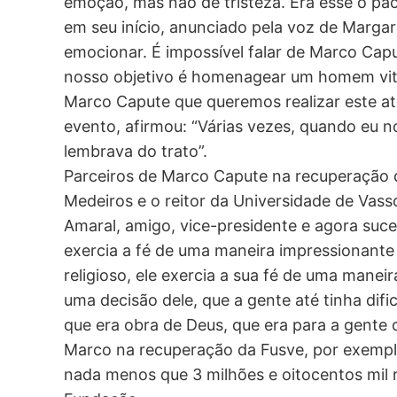
emoção, mas não de tristeza. Era esse o pa
em seu início, anunciado pela voz de Margar
emocionar. É impossível falar de Marco Cap
nosso objetivo é homenagear um homem vitor
Marco Capute que queremos realizar este at
evento, afirmou: “Várias vezes, quando eu 
lembrava do trato”.
Parceiros de Marco Capute na recuperação d
Medeiros e o reitor da Universidade de Vas
Amaral, amigo, vice-presidente e agora suc
exercia a fé de uma maneira impressionan
religioso, ele exercia a sua fé de uma manei
uma decisão dele, que a gente até tinha difi
que era obra de Deus, que era para a gente c
Marco na recuperação da Fusve, por exemplo
nada menos que 3 milhões e oitocentos mil r