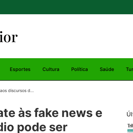
ior
Esportes
Cultura
Política
Saúde
Tu
os discursos d...
te às fake news e
Úl
dio pode ser