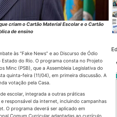
ue criam o Cartão Material Escolar e o Cartão
blica de ensino
Ed
bate às “Fake News” e ao Discurso de Ódio
do Estado do Rio. O programa consta no Projeto
los Minc (PSB), que a Assembleia Legislativa do
ta quinta-feira (11/04), em primeira discussão. A
nda votação pela Casa.
e escolar, integrada a outras práticas
 e responsável da internet, incluindo campanhas
et. O programa deverá ser aplicado em
onal Comum Curricular adaptadas ao currículo