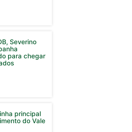
DB, Severino
panha
do para chegar
ados
nha principal
cimento do Vale