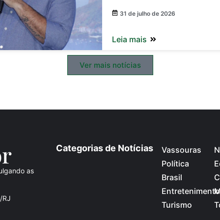
31 de julho de 2026
Leia mais
Ver mais notícias
o
r
Categorias de Notícias
Vassouras
N
Política
E
ulgando as
Brasil
C
Entretenimento
M
s/RJ
Turismo
T