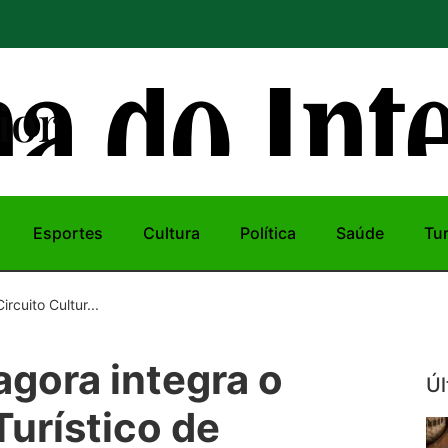
ior
Esportes
Cultura
Política
Saúde
Tu
rcuito Cultur...
agora integra o
Úl
Turístico de