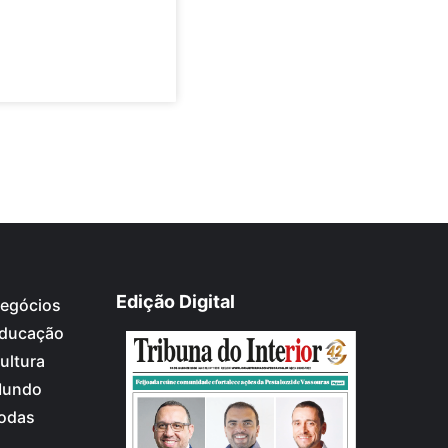
Edição Digital
egócios
ducação
ultura
undo
odas