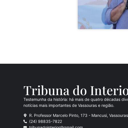
Tribuna do Inte
ri
Testemunha da história: há mais de quatro décadas div
notícias mais importantes de Vassouras e região.
R. Professor Marcelo Pinto, 173 - Mancusi, Vassoura
(24) 98835-7822
tribunadointerior@gmail.com