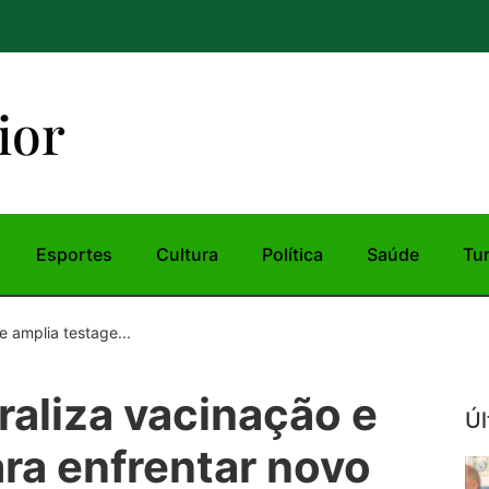
ior
Esportes
Cultura
Política
Saúde
Tu
 amplia testage...
aliza vacinação e
Úl
ra enfrentar novo