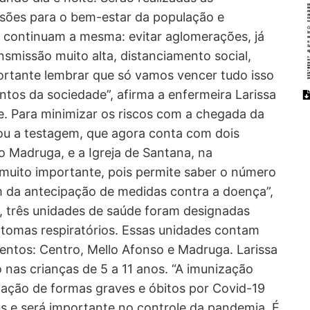
sões para o bem-estar da população e
s continuam a mesma: evitar aglomerações, já
smissão muito alta, distanciamento social,
rtante lembrar que só vamos vencer tudo isso
tos da sociedade”, afirma a enfermeira Larissa
e. Para minimizar os riscos com a chegada da
iou a testagem, que agora conta com dois
no Madruga, e a Igreja de Santana, na
muito importante, pois permite saber o número
ém da antecipação de medidas contra a doença”,
 três unidades de saúde foram designadas
ntomas respiratórios. Essas unidades contam
entos: Centro, Mello Afonso e Madruga. Larissa
nas crianças de 5 a 11 anos. “A imunização
igação de formas graves e óbitos por Covid-19
us e será importante no controle da pandemia. É