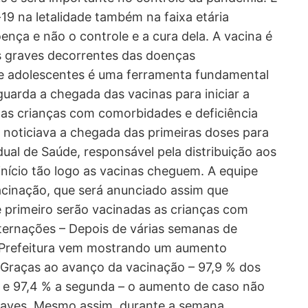
19 na letalidade também na faixa etária
ença e não o controle e a cura dela. A vacina é
s graves decorrentes das doenças
 e adolescentes é uma ferramenta fundamental
uarda a chegada das vacinas para iniciar a
o as crianças com comorbidades e deficiência
 noticiava a chegada das primeiras doses para
dual de Saúde, responsável pela distribuição aos
 início tão logo as vacinas cheguem. A equipe
 vacinação, que será anunciado assim que
 primeiro serão vacinadas as crianças com
ternações – Depois de várias semanas de
a Prefeitura vem mostrando um aumento
 Graças ao avanço da vacinação – 97,9 % dos
e e 97,4 % a segunda – o aumento de caso não
raves. Mesmo assim, durante a semana