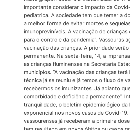
importante considerar o impacto da Covid-
pediátrica. A sociedade tem que temer a do
a melhor forma de evitar mortes e sequela
imunopreviníveis. A vacinação de crianças
para o controle da pandemia”. Vassouras ag
vacinação das crianças. A prioridade serã
permanente. Na sexta-feira, 14, a imprensa
as crianças fluminenses na Secretaria Esta
municípios. “A vacinação das crianças terá
técnica já se reuniu e já temos o fluxo de
recebermos os imunizantes. Já adianto que
comorbidade e deficiência permanente”. In
tranquilidade, o boletim epidemiológico d
exponencial nos novos casos de Covid-19.
vassourenses já receberam a primeira dos
tem resultado em novos óbitos ou casos g