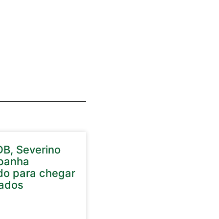
DB, Severino
panha
do para chegar
ados