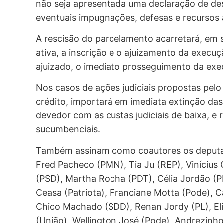
não seja apresentada uma declaração de desi
eventuais impugnações, defesas e recursos 
A rescisão do parcelamento acarretará, em s
ativa, a inscrição e o ajuizamento da execuçã
ajuizado, o imediato prosseguimento da exec
Nos casos de ações judiciais propostas pel
crédito, importará em imediata extinção da
devedor com as custas judiciais de baixa, e
sucumbenciais.
Também assinam como coautores os deputado
Fred Pacheco (PMN), Tia Ju (REP), Vinícius 
(PSD), Martha Rocha (PDT), Célia Jordão (PL
Ceasa (Patriota), Franciane Motta (Pode), 
Chico Machado (SDD), Renan Jordy (PL), Eli
(União), Wellington José (Pode), Andrezinho