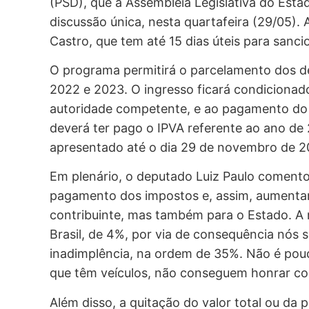
(PSD), que a Assembleia Legislativa do Esta
discussão única, nesta quartafeira (29/05).
Castro, que tem até 15 dias úteis para sancio
O programa permitirá o parcelamento dos dé
2022 e 2023. O ingresso ficará condicionad
autoridade competente, e ao pagamento do v
deverá ter pago o IPVA referente ao ano de
apresentado até o dia 29 de novembro de 2
Em plenário, o deputado Luiz Paulo comentou 
pagamento dos impostos e, assim, aumentar
contribuinte, mas também para o Estado. A 
Brasil, de 4%, por via de consequência nós 
inadimplência, na ordem de 35%. Não é pouc
que têm veículos, não conseguem honrar c
Além disso, a quitação do valor total ou da p