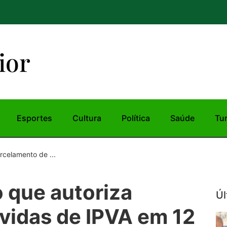
ior
Esportes
Cultura
Política
Saúde
Tu
rcelamento de ...
o que autoriza
Úl
vidas de IPVA em 12