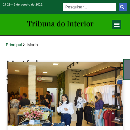
21:29 - 6 de agosto de 2026.
Tribuna do Inte
rio
r
Principal
Moda
Notícias
sobre:
Moda