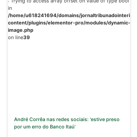
: Trying to access array offset on value of type bool
in
/home/u618241694/domains/jornaltribunadointerior.
content/plugins/elementor-pro/modules/dynamic-tag
image.php
on line
39
André Corrêa nas redes sociais: ‘estive preso
por um erro do Banco Itaú’