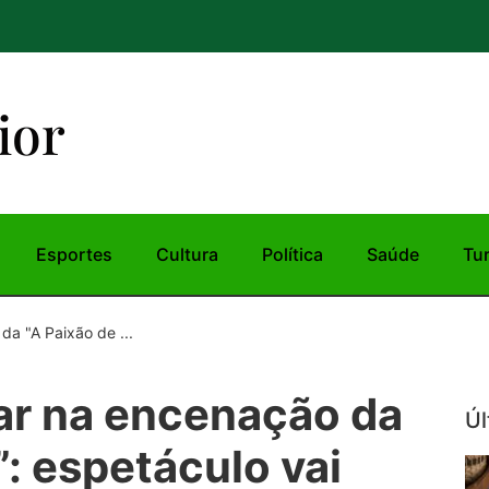
ior
Esportes
Cultura
Política
Saúde
Tu
da "A Paixão de ...
ar na encenação da
Úl
”: espetáculo vai